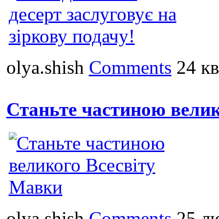
olya.shish
Comments
24 кв
Станьте частиною велик
olya.shish
Comments
25 лю