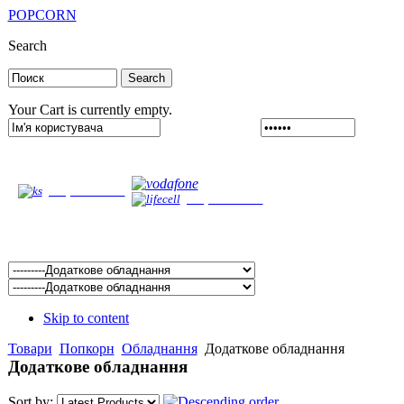
POPCORN
Search
Your Cart is currently empty.
Забыли логин?
Забыли
(099) 458-60-6
4
(067) 627-66-93
(063) 374-86-66
Skip to content
Товари
Попкорн
Обладнання
Додаткове обладнання
Додаткове обладнання
Sort by: