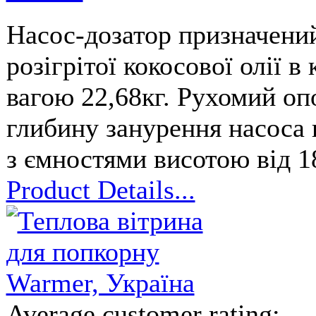
Насос-дозатор призначений
розігрітої кокосової олії в
вагою 22,68кг. Рухомий оп
глибину занурення насоса 
з ємностями висотою від 
Product Details...
Average customer rating: