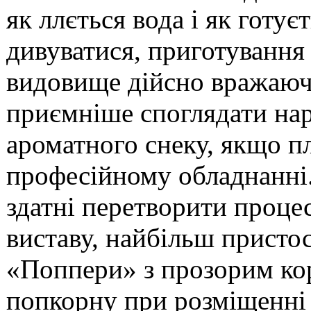
як ллється вода і як готує
дивуватися, приготування 
видовище дійсно вражаюче
приємніше споглядати на
ароматного снеку, якщо пл
професійному обладнанні.
здатні перетворити процес
виставу, найбільш присто
«Поппери» з прозорим кор
попкорну при розміщенні 