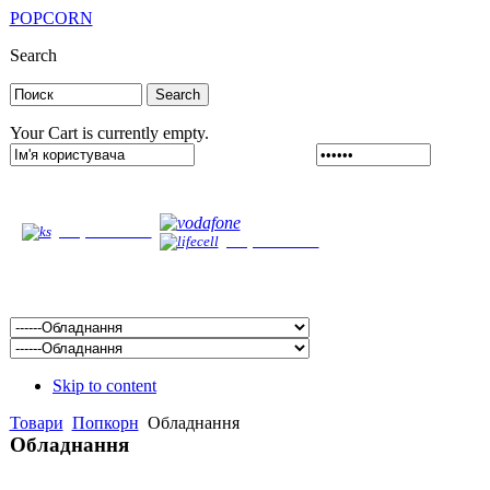
POPCORN
Search
Your Cart is currently empty.
Забыли логин?
Забыли
(099) 458-60-6
4
(067) 627-66-93
(063) 374-86-66
Skip to content
Товари
Попкорн
Обладнання
Обладнання